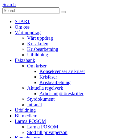
Search
START
Om oss
Vårt uppdrag
Vårt uppdrag
Krisakuten
Krisbearbetning
Utbildning
Faktabank
Om kriser
Konsekvenser av kriser
Krisfaser
Krisbearbetning
Aktuella regelverk
Arbetsmiljöföreskrifter
Styrdokument
Intranät
Utbildning
Bli medlem
Larma POSOM
Larma POSOM
Stöd till privatperson
Kontakta oss