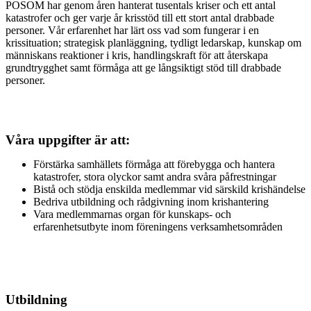
POSOM har genom åren hanterat tusentals kriser och ett antal
katastrofer och ger varje år krisstöd till ett stort antal drabbade
personer. Vår erfarenhet har lärt oss vad som fungerar i en
krissituation; strategisk planläggning, tydligt ledarskap, kunskap om
människans reaktioner i kris, handlingskraft för att återskapa
grundtrygghet samt förmåga att ge långsiktigt stöd till drabbade
personer.
Våra uppgifter är att:
Förstärka samhällets förmåga att förebygga och hantera
katastrofer, stora olyckor samt andra svåra påfrestningar
Bistå och stödja enskilda medlemmar vid särskild krishändelse
Bedriva utbildning och rådgivning inom krishantering
Vara medlemmarnas organ för kunskaps- och
erfarenhetsutbyte inom föreningens verksamhetsområden
Utbildning