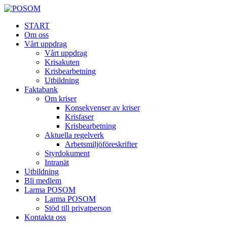
START
Om oss
Vårt uppdrag
Vårt uppdrag
Krisakuten
Krisbearbetning
Utbildning
Faktabank
Om kriser
Konsekvenser av kriser
Krisfaser
Krisbearbetning
Aktuella regelverk
Arbetsmiljöföreskrifter
Styrdokument
Intranät
Utbildning
Bli medlem
Larma POSOM
Larma POSOM
Stöd till privatperson
Kontakta oss