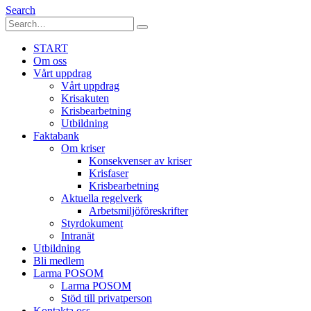
Search
START
Om oss
Vårt uppdrag
Vårt uppdrag
Krisakuten
Krisbearbetning
Utbildning
Faktabank
Om kriser
Konsekvenser av kriser
Krisfaser
Krisbearbetning
Aktuella regelverk
Arbetsmiljöföreskrifter
Styrdokument
Intranät
Utbildning
Bli medlem
Larma POSOM
Larma POSOM
Stöd till privatperson
Kontakta oss