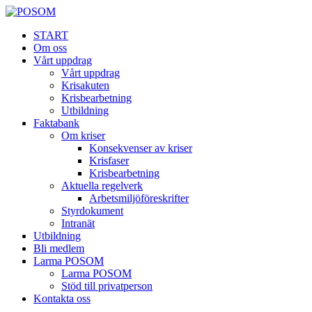
START
Om oss
Vårt uppdrag
Vårt uppdrag
Krisakuten
Krisbearbetning
Utbildning
Faktabank
Om kriser
Konsekvenser av kriser
Krisfaser
Krisbearbetning
Aktuella regelverk
Arbetsmiljöföreskrifter
Styrdokument
Intranät
Utbildning
Bli medlem
Larma POSOM
Larma POSOM
Stöd till privatperson
Kontakta oss