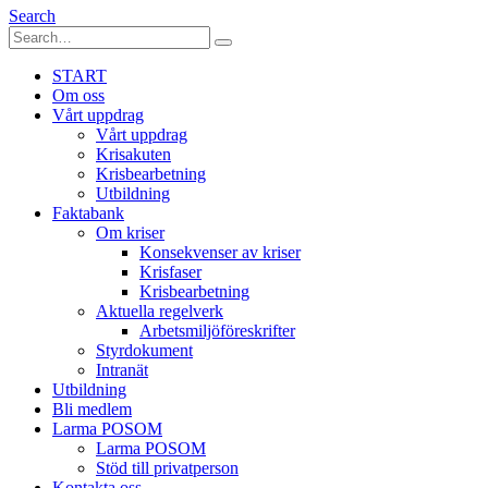
Search
START
Om oss
Vårt uppdrag
Vårt uppdrag
Krisakuten
Krisbearbetning
Utbildning
Faktabank
Om kriser
Konsekvenser av kriser
Krisfaser
Krisbearbetning
Aktuella regelverk
Arbetsmiljöföreskrifter
Styrdokument
Intranät
Utbildning
Bli medlem
Larma POSOM
Larma POSOM
Stöd till privatperson
Kontakta oss