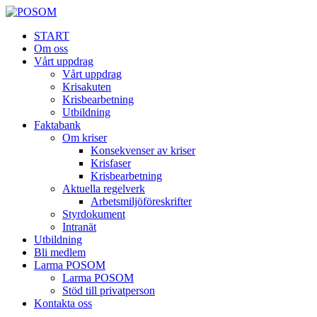
START
Om oss
Vårt uppdrag
Vårt uppdrag
Krisakuten
Krisbearbetning
Utbildning
Faktabank
Om kriser
Konsekvenser av kriser
Krisfaser
Krisbearbetning
Aktuella regelverk
Arbetsmiljöföreskrifter
Styrdokument
Intranät
Utbildning
Bli medlem
Larma POSOM
Larma POSOM
Stöd till privatperson
Kontakta oss