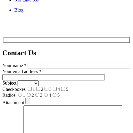
Blog
Contact
Us
Your name *
Your email address *
Subject
Checkboxes
1
2
3
4
5
Radios
1
2
3
4
5
Attachment