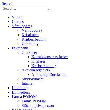
Search
START
Om oss
Vårt uppdrag
Vårt uppdrag
Krisakuten
Krisbearbetning
Utbildning
Faktabank
Om kriser
Konsekvenser av kriser
Krisfaser
Krisbearbetning
Aktuella regelverk
Arbetsmiljöföreskrifter
Styrdokument
Intranät
Utbildning
Bli medlem
Larma POSOM
Larma POSOM
Stöd till privatperson
Kontakta oss