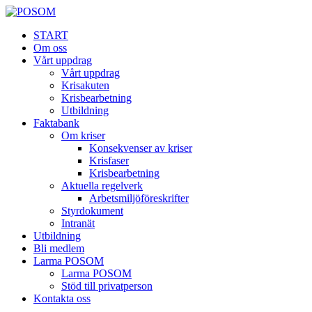
START
Om oss
Vårt uppdrag
Vårt uppdrag
Krisakuten
Krisbearbetning
Utbildning
Faktabank
Om kriser
Konsekvenser av kriser
Krisfaser
Krisbearbetning
Aktuella regelverk
Arbetsmiljöföreskrifter
Styrdokument
Intranät
Utbildning
Bli medlem
Larma POSOM
Larma POSOM
Stöd till privatperson
Kontakta oss