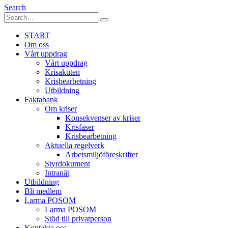
Search
START
Om oss
Vårt uppdrag
Vårt uppdrag
Krisakuten
Krisbearbetning
Utbildning
Faktabank
Om kriser
Konsekvenser av kriser
Krisfaser
Krisbearbetning
Aktuella regelverk
Arbetsmiljöföreskrifter
Styrdokument
Intranät
Utbildning
Bli medlem
Larma POSOM
Larma POSOM
Stöd till privatperson
Kontakta oss