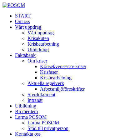
START
Om oss
Vårt uppdrag
Vårt uppdrag
Krisakuten
Krisbearbetning
Utbildning
Faktabank
Om kriser
Konsekvenser av kriser
Krisfaser
Krisbearbetning
Aktuella regelverk
Arbetsmiljöföreskrifter
Styrdokument
Intranät
Utbildning
Bli medlem
Larma POSOM
Larma POSOM
Stöd till privatperson
Kontakta oss